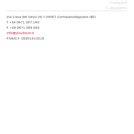
Fondaziun
S. Elisabetta
Via Casa del Gesù 24, I-39057 Cornaiano/Appiano (BZ)
T. +39 0471 057 140
F. +39 0471 089 893
info@jesuheim.it
P.IVA/C.F.: 02651810216