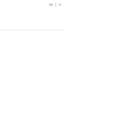
de
it