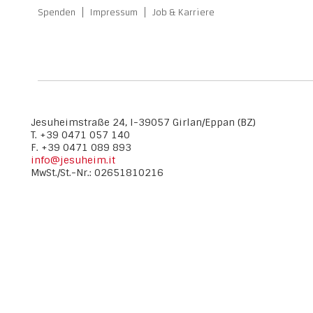
Spenden
Impressum
Job & Karriere
Jesuheimstraße 24, I-39057 Girlan/Eppan (BZ)
T. +39 0471 057 140
F. +39 0471 089 893
info@jesuheim.it
MwSt./St.-Nr.: 02651810216