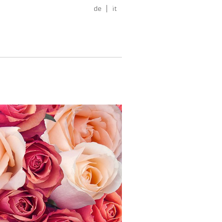
de
it